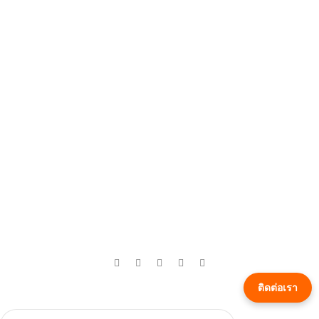
รับผลิตถุงไวน์
Useful Links
เกี่ยวกับเรา
ติดต่อเรา
บทความ
4,5
/5
Based on 374 Google reviews
Write a Review
Based on
MRT-SEODESIGN
2024
MRT-SEODESIGN-BAG02
ติดต่อเรา
Themes
.