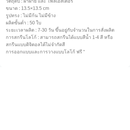
วัตถุดิบ : ผ้าฝ้าย และ โพลีเอสเตอร์
ขนาด : 13.5×13.5 cm
รูปทรง : ไม่มีก้น ไม่มีข้าง
ผลิตขั้นต่ำ : 50 ใบ
ระยะเวลาผลิต : 7-30 วัน ขึ้นอยู่กับจำนวนในการสั่งผลิต
การสกรีนโลโก้ : สามารถสกรีนได้แบบสีน้ำ 1-4 สี หรือ
สกรีนแบบดิจิตอลได้ไม่จำกัดสี
การออกแบบและการวางแบบโลโก้ ฟรี “
บริษัท ซีดีวี จำกัด
โรงงานผลิตกระเป๋าผ้าคุณภาพ บริการครบวงจรจากผู้เชี่ยวชาญ
ด้านกระเป๋าผ้า โรงงานของเรามีประสบการณ์และความชำนาญ
ในการผลิตถุงผ้ามากว่า 15 ปี
หมวดหมูู่ยอดนิยม