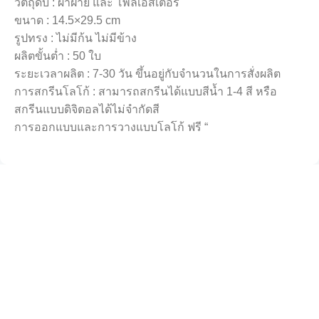
วัตถุดิบ : ผ้าฝ้าย และ โพลีเอสเตอร์
ขนาด : 14.5×29.5 cm
รูปทรง : ไม่มีก้น ไม่มีข้าง
ผลิตขั้นต่ำ : 50 ใบ
ระยะเวลาผลิต : 7-30 วัน ขึ้นอยู่กับจำนวนในการสั่งผลิต
การสกรีนโลโก้ : สามารถสกรีนได้แบบสีน้ำ 1-4 สี หรือ
สกรีนแบบดิจิตอลได้ไม่จำกัดสี
การออกแบบและการวางแบบโลโก้ ฟรี “
บริษัท ซีดีวี จำกัด
โรงงานผลิตกระเป๋าผ้าคุณภาพ บริการครบวงจรจากผู้เชี่ยวชาญ
ด้านกระเป๋าผ้า โรงงานของเรามีประสบการณ์และความชำนาญ
ในการผลิตถุงผ้ามากว่า 15 ปี
หมวดหมูู่ยอดนิยม